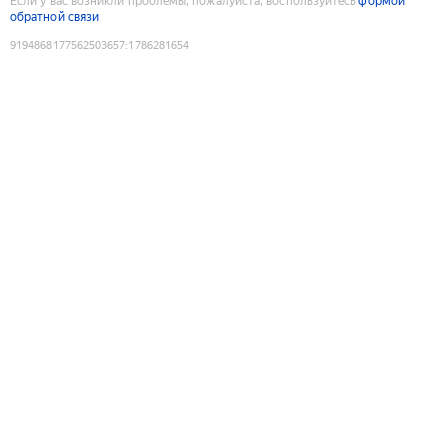
Если у вас возникли проблемы, пожалуйста, воспользуйтесь
формой
обратной связи
9194868177562503657
:
1786281654