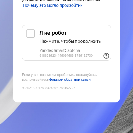
Почему это могло произойти?
Если у вас возникли проблемы, пожалуйста,
воспользуйтесь
формой обратной связи
9186216001780847450
:
1786152727