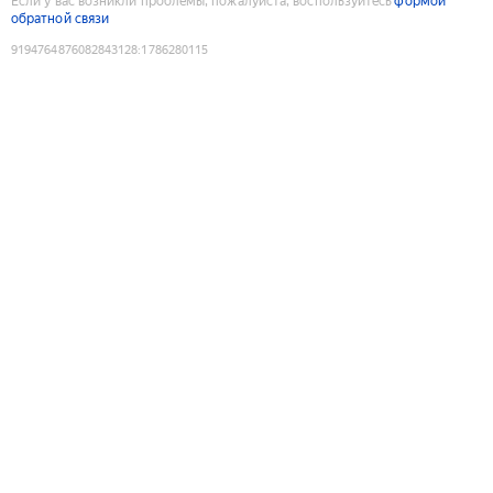
Если у вас возникли проблемы, пожалуйста, воспользуйтесь
формой
обратной связи
9194764876082843128
:
1786280115