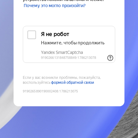
Почему это могло произойти?
Если у вас возникли проблемы, пожалуйста,
воспользуйтесь
формой обратной связи
9190265890190002408
:
1786213075